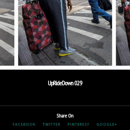
UpRideDown 029
Share On
FACEBOOK
TWITTER
PINTEREST
GOOGLE+