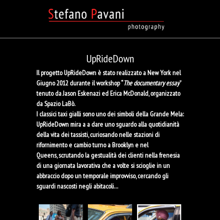
UpRideDown
Il progetto
UpRideDown
è stato realizzato a New York nel
Giugno 2012 durante il workshop “
The documentary essay
”
tenuto da Jason Eskenazi ed Erica McDonald, organizzato
da Spazio LaBò.
I classici taxi gialli sono uno dei simboli della Grande Mela:
UpRideDown mira a a dare uno sguardo alla quotidianità
della vita dei tassisti, curiosando nelle stazioni di
rifornimento e cambio turno a Brooklyn e nel
Queens, scrutando la gestualità dei clienti nella frenesia
di una giornata lavorativa che a volte si scioglie in un
abbraccio dopo un temporale improvviso, cercando gli
sguardi nascosti negli abitacoli…