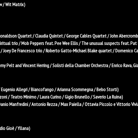
 / Wit Matrix)
naldson Quartet / Claudia Quintet / George Cables Quartet / John Abercrombie 
ritual trio / Mob Peppers feat. Pee Wee Ellis / The unusual suspects feat. Pat 
/ Joey De Francesco trio / Roberto Gatto-Michael Blake quartet / Domenico Cali
my Pelt and Vincent Herring / Solisti della Chamber Orchestra / Enrico Rava, Gi
 Eugenio Allegri / Biancofango / Arianna Scommegna / Bebo Storti)
ni / Teatro Minimo / Laura Curino / Gigio Brunello / Saverio La Ruina)
anio Manfredini / Antonio Rezza / Max Paiella / Ottavia Piccolo e Vittorio Viv
dio Gioè / Yllana)