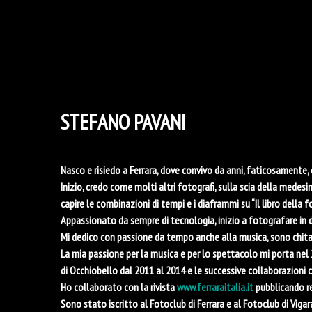
STEFANO PAVANI
Nasco e risiedo a Ferrara, dove convivo da anni, faticosamente,
Inizio, credo come molti altri fotografi, sulla scia della mede
capire le combinazioni di tempi e i diaframmi su “Il libro della fo
Appassionato da sempre di tecnologia, inizio a fotografare in d
Mi dedico con passione da tempo anche alla musica, sono chitar
La mia passione per la musica e per lo spettacolo mi porta nel
di Occhiobello dal 2011 al 2014 e le successive collaborazioni con
Ho collaborato con la rivista
www.ferraraitalia.it
pubblicando re
Sono stato iscritto al Fotoclub di Ferrara e al Fotoclub di Vigar