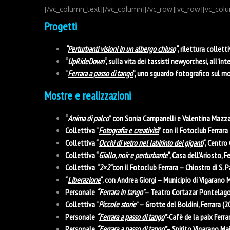
[/vc_column_text][/vc_column][/vc_row][vc_row][vc_col
Progetti
“
Perturbanti visioni in un albergo chiuso
“
, rilettura collett
“
UpRideDown
“, sulla vita dei tassisti newyorchesi, all’in
“
Ferrara a passo di tango
“, uno sguardo fotografico sul m
Mostre e realizzazioni
“
Anima di palco
” con Sonia Campanelli e Valentina Mazza 
Collettiva “
Fotografia e creatività
” con il Fotoclub Ferrara
Collettiva “
Occhi di vetro nel labirinto dei giganti
“, Centro
Collettiva “
Giallo, noir e perturbante
“, Casa dell’Ariosto, 
Collettiva
“
2×2
“
con il Fotoclub Ferrara – Chiostro di S. 
“
Liberazione
“, con Andrea Giorgi – Municipio di Vigarano
Personale
“
Ferrara in tango
”
– Teatro Cortazar Pontelago
Collettiva “
Piccole storie
” – Grotte del Boldini, Ferrara (
Personale
“
Ferrara a passo di tango
”
-Cafè de la paix Ferra
Personale
“
Ferrara a passo di tango
”
– Spirito Vigarano Ma