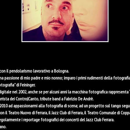
 con il pendolarismo lavorativo a Bologna.
sima passione di mio padre e mio nonno; imparo i primi rudimenti della fotograf
tografia” di Feininger.
igitale nel 2002, anche se per alcuni anni la macchina fotografica rappresenta 
rista dei Contro|Canto, tribute band a Fabrizio De Andrè.
 2010 ad appassionarmi alla fotografia di scena; ad un progetto sul tango segu
 il Teatro Nuovo di Ferrara, il Jazz Club di Ferrara, il Teatro Comunale di Coppa
golarmente i reportage fotografici dei concerti del Jazz Club Ferrara.
ano.