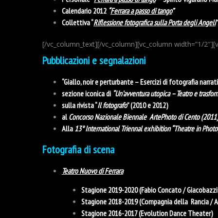
Calendario 2012
“
Ferrara a passo di tango
”
Collettiva “
Riflessione fotografica sulla Porta degli Angeli
[/vc_column_text][/vc_column][vc_column width=”1/2″][
Pubblicazioni e segnalazioni
“Giallo, noir e perturbante – Esercizi di fotografia narrat
sezione iconica di
“Un’avventura utopica – Teatro e trasfo
sulla rivista “
Il fotografo
” (2010 e 2012)
al
Concorso Nazionale Biennale ArtePhoto di Cento (2011
Alla
13° International Triennal exhibition “Theatre in Photo
Fotografia di scena
Teatro Nuovo di Ferrara
Stagione 2019-2020 (Fabio Concato / Giacobazzi
Stagione 2018-2019 (Compagnia della Rancia / An
Stagione 2016-2017 (Evolution Dance Theater)