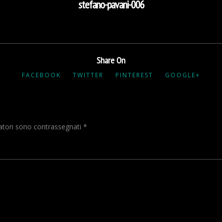
stefano-pavani-006
Share On
FACEBOOK
TWITTER
PINTEREST
GOOGLE+
gatori sono contrassegnati
*