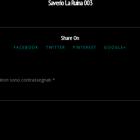
Saverio La Ruina 003
Share On
FACEBOOK
TWITTER
PINTEREST
GOOGLE+
gatori sono contrassegnati
*