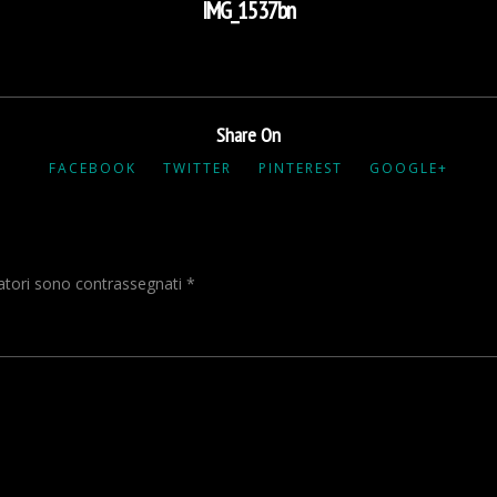
IMG_1537bn
Share On
FACEBOOK
TWITTER
PINTEREST
GOOGLE+
gatori sono contrassegnati
*