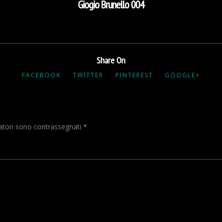
Giogio Brunello 004
Share On
FACEBOOK
TWITTER
PINTEREST
GOOGLE+
gatori sono contrassegnati
*