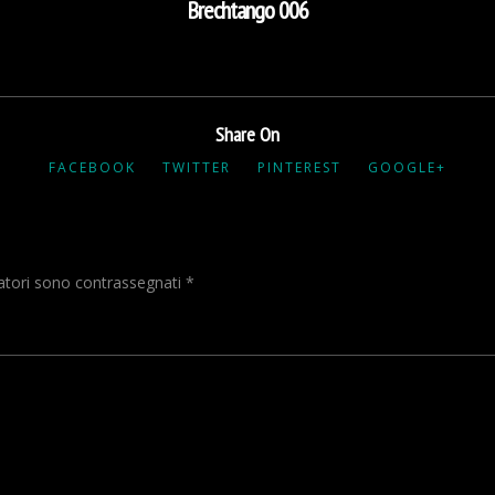
Brechtango 006
Share On
FACEBOOK
TWITTER
PINTEREST
GOOGLE+
gatori sono contrassegnati
*