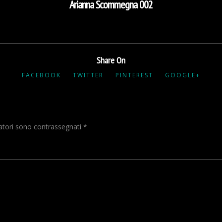
Arianna Scommegna 002
Share On
FACEBOOK
TWITTER
PINTEREST
GOOGLE+
gatori sono contrassegnati
*