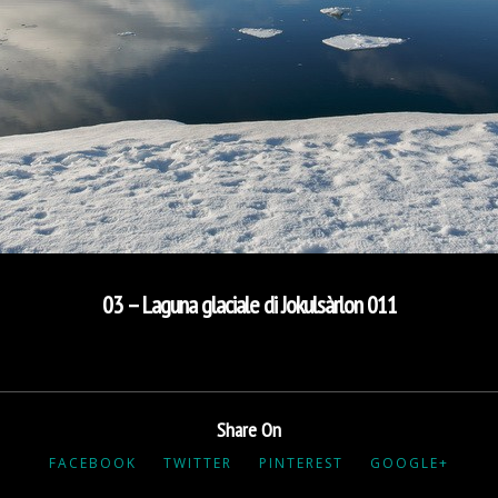
03 – Laguna glaciale di Jokulsàrlon 011
Share On
FACEBOOK
TWITTER
PINTEREST
GOOGLE+